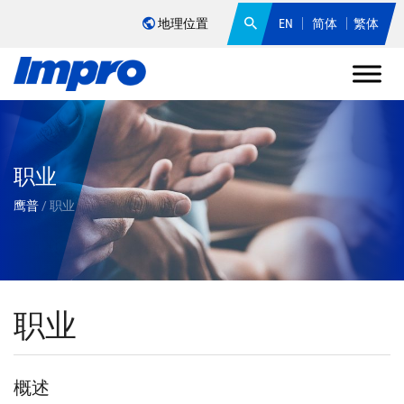
地理位置
EN
简体
繁体
职业
鹰普
/
职业
职业
概述