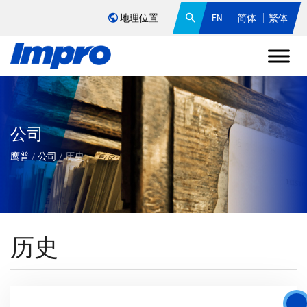
地理位置
EN
简体
繁体
公司
鹰普
/
公司
/
历史
历史