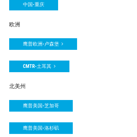
中国-重庆
欧洲
鹰普欧洲-卢森堡
CMTR-土耳其
北美州
鹰普美国-芝加哥
鹰普美国-洛杉矶