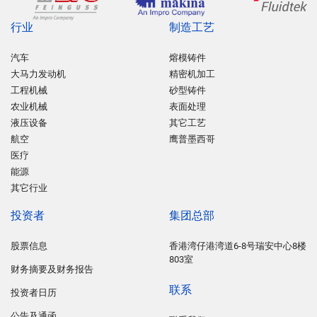
行业
制造工艺
汽车
熔模铸件
大马力发动机
精密机加工
工程机械
砂型铸件
农业机械
表面处理
液压设备
其它工艺
航空
鹰普墨西哥
医疗
能源
其它行业
投资者
集团总部
股票信息
香港湾仔港湾道6-8号瑞安中心8楼
803室
财务摘要及财务报告
联系
投资者日历
公告及通函