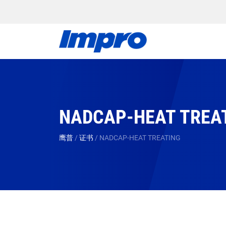
NADCAP-HEAT TREA
鹰普
/
证书
/
NADCAP-HEAT TREATING