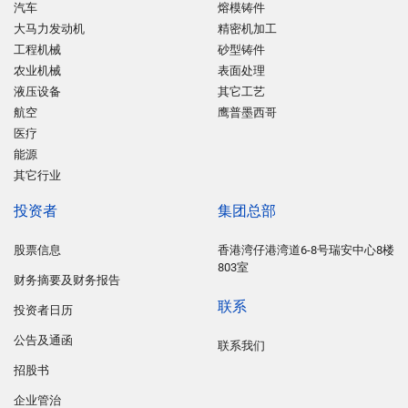
汽车
熔模铸件
大马力发动机
精密机加工
工程机械
砂型铸件
农业机械
表面处理
液压设备
其它工艺
航空
鹰普墨西哥
医疗
能源
其它行业
投资者
集团总部
股票信息
香港湾仔港湾道6-8号瑞安中心8楼
803室
财务摘要及财务报告
联系
投资者日历
公告及通函
联系我们
招股书
企业管治