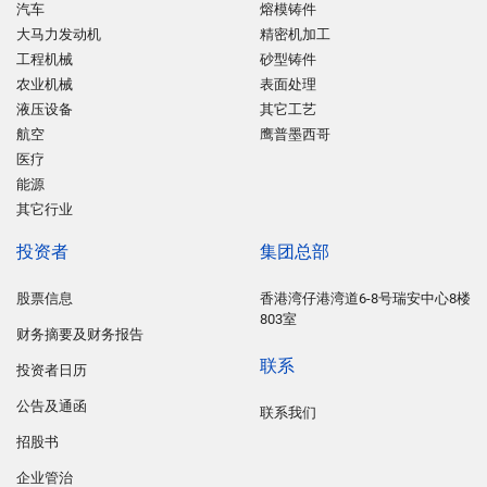
汽车
熔模铸件
大马力发动机
精密机加工
工程机械
砂型铸件
农业机械
表面处理
液压设备
其它工艺
航空
鹰普墨西哥
医疗
能源
其它行业
投资者
集团总部
股票信息
香港湾仔港湾道6-8号瑞安中心8楼
803室
财务摘要及财务报告
联系
投资者日历
公告及通函
联系我们
招股书
企业管治