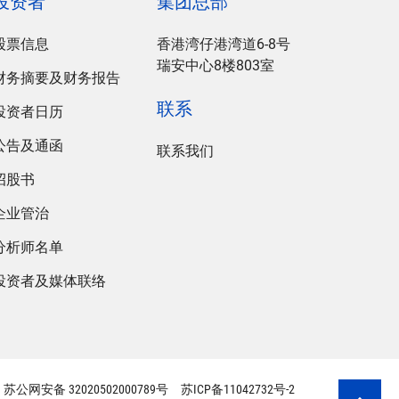
投资者
集团总部
股票信息
香港湾仔港湾道6-8号
瑞安中心8楼803室
财务摘要及财务报告
联系
投资者日历
公告及通函
联系我们
招股书
企业管治
分析师名单
投资者及媒体联络
苏公网安备 32020502000789号
苏ICP备11042732号-2