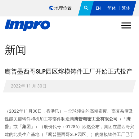
地理位置
EN
简体
繁体
新闻
鹰普墨西哥SLP园区熔模铸件工厂开始正式投产
2022年 11 月 30日
（2022年11月30日，香港讯）― 全球领先的高精密度、高复杂度及
性能关键铸件和机加工零部件制造商
鹰普精密工业有限公司
（「
鹰
普
」或「
集团
」）（股份代号：01286）欣然公布，集团在墨西哥兴
建的北美生产基地（「鹰普墨西哥SLP园区」）的熔模铸件工厂已于