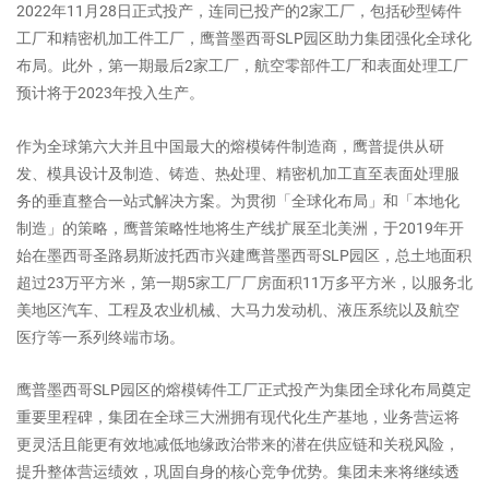
2022年11月28日正式投产，连同已投产的2家工厂，包括砂型铸件
工厂和精密机加工件工厂，鹰普墨西哥SLP园区助力集团强化全球化
布局。此外，第一期最后2家工厂，航空零部件工厂和表面处理工厂
预计将于2023年投入生产。
作为全球第六大并且中国最大的熔模铸件制造商，鹰普提供从研
发、模具设计及制造、铸造、热处理、精密机加工直至表面处理服
务的垂直整合一站式解决方案。为贯彻「全球化布局」和「本地化
制造」的策略，鹰普策略性地将生产线扩展至北美洲，于2019年开
始在墨西哥圣路易斯波托西市兴建鹰普墨西哥SLP园区，总土地面积
超过23万平方米，第一期5家工厂厂房面积11万多平方米，以服务北
美地区汽车、工程及农业机械、大马力发动机、液压系统以及航空
医疗等一系列终端市场。
鹰普墨西哥SLP园区的熔模铸件工厂正式投产为集团全球化布局奠定
重要里程碑，集团在全球三大洲拥有现代化生产基地，业务营运将
更灵活且能更有效地减低地缘政治带来的潜在供应链和关税风险，
提升整体营运绩效，巩固自身的核心竞争优势。集团未来将继续透