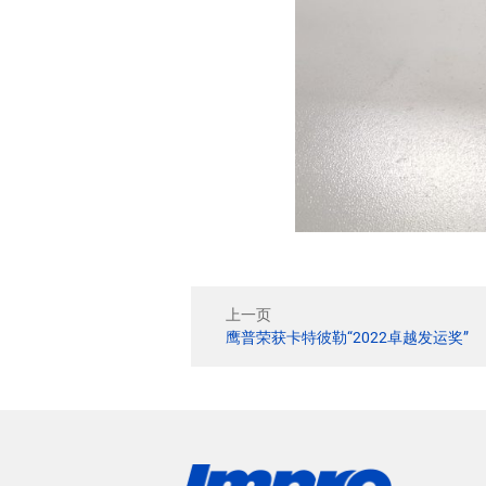
上一页
鹰普荣获卡特彼勒“2022卓越发运奖”