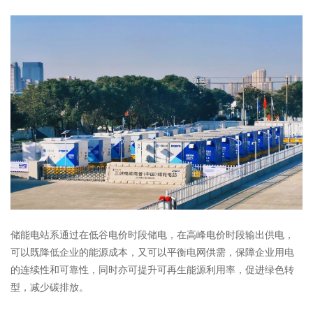
储能电站系通过在低谷电价时段储电，在高峰电价时段输出供电，
可以既降低企业的能源成本，又可以平衡电网供需，保障企业用电
的连续性和可靠性，同时亦可提升可再生能源利用率，促进绿色转
型，减少碳排放。