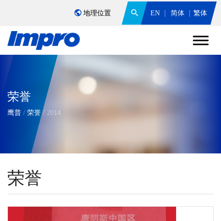
地理位置
EN
简体
繁体
荣誉
鹰普
/
荣誉
/
2014
荣誉